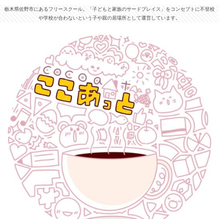
栃木県佐野市にあるフリースクール。「子どもと家族のサードプレイス」をコンセプトに不登校
や学校が合わないという子や親の居場所として運営しています。