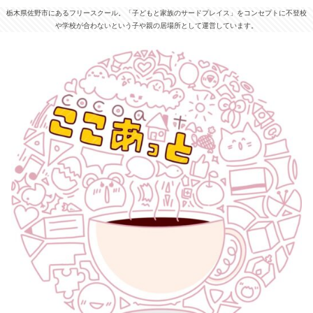
栃木県佐野市にあるフリースクール。「子どもと家族のサードプレイス」をコンセプトに不登校
や学校が合わないという子や親の居場所として運営しています。