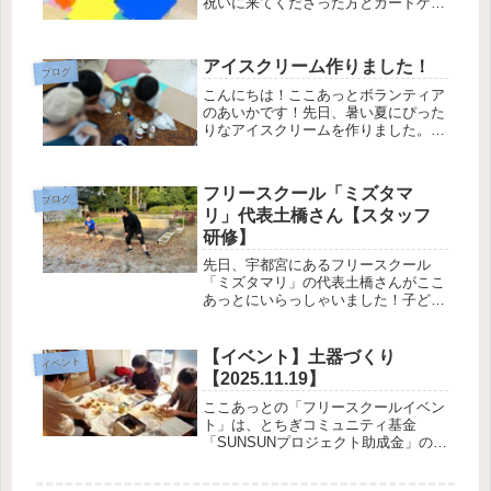
祝いに来てくださった方とカードゲー
ムをしながら楽しい時間を過ごせまし
た！
アイスクリーム作りました！
ブログ
こんにちは！ここあっとボランティア
のあいかです！先日、暑い夏にぴった
りなアイスクリームを作りました。牛
乳と砂糖とバニラエッセンスで作る、
簡単なアイスクリームです。頑張って
ふってくれました！いちごジャムやブ
フリースクール「ミズタマ
ルーベリージャムを入れていろんな味
ブログ
リ」代表土橋さん【スタッフ
の...
研修】
先日、宇都宮にあるフリースクール
「ミズタマリ」の代表土橋さんがここ
あっとにいらっしゃいました！子ども
たちとゲームをしたり外遊びをしたり
して一緒に遊びました。土橋さんの優
しい人柄もあって子どもたちともすぐ
【イベント】土器づくり
イベント
に仲良くなりました。かんけりサッカ
【2025.11.19】
ー実...
ここあっとの「フリースクールイベン
ト」は、とちぎコミュニティ基金
「SUNSUNプロジェクト助成金」の助
成を受けて活動しています。今年もあ
かみ幼稚園の中山理事長先生をお招き