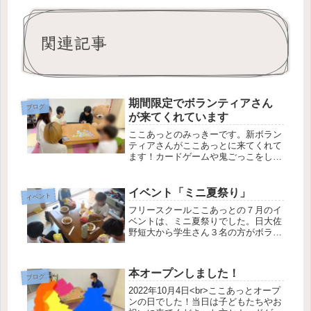
関連記事
期間限定でボランティアさん
ブログ
が来てくれています
ここあっとのみっきーです。新ボラン
ティアさんがここあっとに来てくれて
ます！カードゲームや鬼ごっこをして
遊びました。専門学生の方で来年から
の就職前にここあっとに来てくれてい
ます。子どもたちの様子も普段とはい
イベント「ミニ夏祭り」
イベント
い意味で違っていて若い世代の力がす
フリースクールここあっとの７月のイ
ご...
ベントは、ミニ夏祭りでした。日大佐
野短大から学生さん３名の方がボラン
ティアに来てくださいました。かき氷
やポップコーンを作ったほか、わた菓
子メーカーを持ってきてくださった方
本オープンしました！
がいらしたので、わた菓子づくりにも
ブログ
チ...
2022年10月4日<br>ここあっとオープ
ンの日でした！当日は子どもたちやお