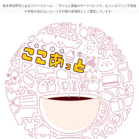
栃木県佐野市にあるフリースクール。「子どもと家族のサードプレイス」をコンセプトに不登校
や学校が合わないという子や親の居場所として運営しています。