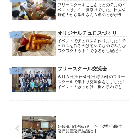
フリースクールここあっとの７月のイ
ベントは、ミニ夏祭りでした。日大佐
野短大から学生さん３名の方がボラン
ティアに来てくださいました。かき氷
やポップコーンを作ったほか、わた菓
子メーカーを持ってきてくださった方
オリジナルチュロスづくり
がいらしたので、わた菓子づくりにも
ブログ
チ...
イベントでチュロスを作りました！チ
ュロスを作るのは初めてなのでみんな
ワクワク！うまくできるか心配だった
けれど上手にできました！フレーバー
は事前に会議をして選ばれたチョコ・
ココア・シナモン・抹茶などを自由に
フリースクール交流会
トッピング！たくさん作れたので家族
ブログ
の...
６月３日(土)〜4日(日)県内外のフリー
スクールで集まり交流会をしました！
イベントのきっかけ 栃木県内でも
年々フリースクールは増えてきていま
す。今までイベントなどでフリースク
ールのスタッフ同士が挨拶程度の会話
をすることもありましたがじっくり...
研修講師を務めました【佐野市民生
委員児童委員協議会】