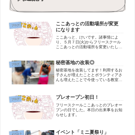
ここあっとの活動場所が変更
ブログ
になります
ここあっと、けいです。諸事情によ
り、５月７日(火)からフリースクール
ここあっとの活動場所を変更いたしま
す。住所は、〒327-0835 佐野市植下
町1164「学べる子ども塾」（みっきー
さんの塾です）の裏手の建物になりま
秘密基地の改装◎
ブログ
す。佐野南中の南側の通り...
秘密基地を改装してます！利用するお
子さんが増えたこととボランティアさ
んも増えたことで今使っている教室が
やや狭くなってきました。そこでここ
あっとの教室の隣にある秘密基地を新
しい活動スペースにリフォーム中！子
プレオープン初日！
どもたちにも協力してもらって今年の
ブログ
夏...
フリースクールここあっとのプレオー
プンの日でした。本日の出来事をお知
らせします。
イベント「ミニ夏祭り」
イベント