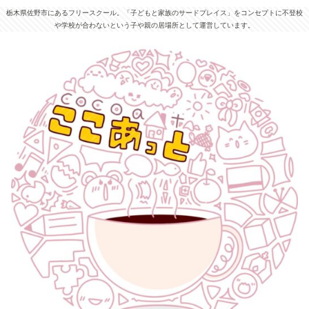
栃木県佐野市にあるフリースクール。「子どもと家族のサードプレイス」をコンセプトに不登校
や学校が合わないという子や親の居場所として運営しています。