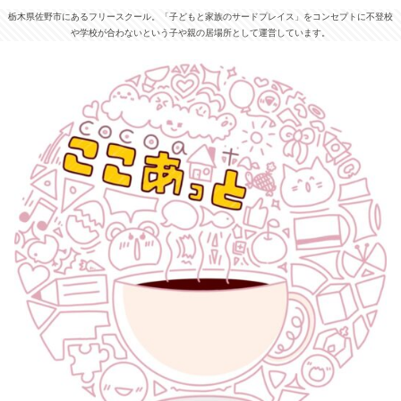
栃木県佐野市にあるフリースクール。「子どもと家族のサードプレイス」をコンセプトに不登校
や学校が合わないという子や親の居場所として運営しています。