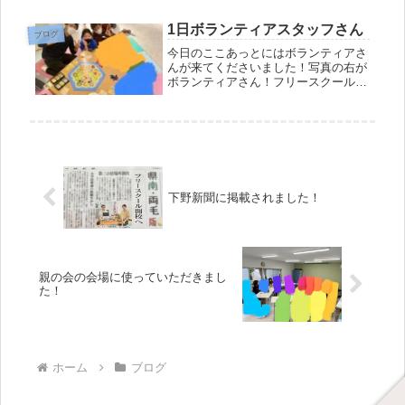
場所不登校というとネガティブなイメ
ージを連想される方も多いです。しか
1日ボランティアスタッフさん
ブログ
し、時代と共に価値観も変わってきて
今日のここあっとにはボランティアさ
いて...
んが来てくださいました！写真の右が
ボランティアさん！フリースクールな
どの活動に興味があり県外からここあ
っとまで来てくださりました！見学だ
けの予定でしたがスタッフが「よかっ
たら子どもと一緒に遊びませんか？」
と...
下野新聞に掲載されました！
親の会の会場に使っていただきまし
た！
ホーム
ブログ