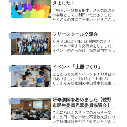
きました！
夏...
「明るい不登校＠栃木」さんの親の会
の会場としてご利用いただきました！
たくさんの方にご利用いただきここあ
っとのことも知っていただけてとても
嬉しい日でした！子どもと家族のサー
ドプレイス代表の方からは「使わせて
フリースクール交流会
ブログ
いただきありがとうございます！」と
６月３日(土)〜4日(日)県内外のフリー
お...
スクールで集まり交流会をしました！
イベントのきっかけ 栃木県内でも
年々フリースクールは増えてきていま
す。今までイベントなどでフリースク
ールのスタッフ同士が挨拶程度の会話
イベント「土器づくり」
をすることもありましたがじっくり...
イベント
ここあっとの月１イベント！11月は２
回ありました。11/14は「土器づく
り」あかみ幼稚園の中山理事長先生を
講師に、埴輪、植木鉢に挑戦しまし
た！それぞれ作りたいものをイメージ
して、形にしていきました。個性あふ
研修講師を務めました【佐野
れる作品ができました！ここあっと
ブログ
市民生委員児童委員協議会】
の...
こんにちは！スタッフのみっきーで
す。先日、菅と一緒に不登校支援につ
いて研修講師を担当させていただきま
した。学校外の学びの場・子どもの居