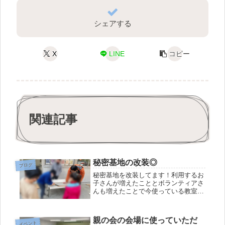
シェアする
X
LINE
コピー
関連記事
秘密基地の改装◎
ブログ
秘密基地を改装してます！利用するお
子さんが増えたこととボランティアさ
んも増えたことで今使っている教室が
やや狭くなってきました。そこでここ
あっとの教室の隣にある秘密基地を新
しい活動スペースにリフォーム中！子
親の会の会場に使っていただ
どもたちにも協力してもらって今年の
イベント